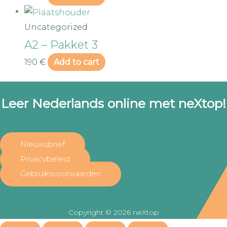
Uncategorized
A2 – Pakket 3
190
€
Add to cart
Leer Nederlands online met neXtop!
Nieuwsbrief
Privacybeleid
Gebruiksvoorwaarden
Facebook
Linkedin
Copyright © 2026 neXtop