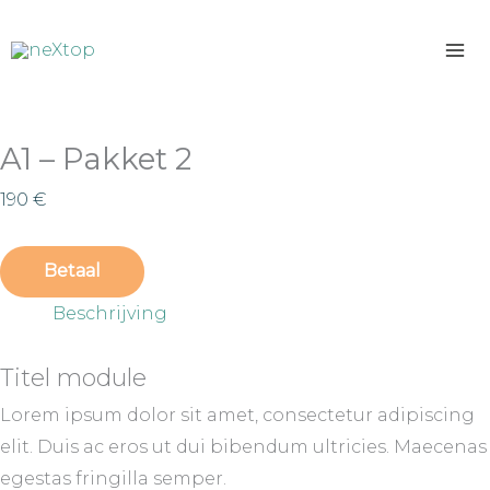
Ga
naar
de
inhoud
A1
A1 – Pakket 2
-
Pakket
190
€
2
aantal
Betaal
Beschrijving
Titel module
Lorem ipsum dolor sit amet, consectetur adipiscing
elit. Duis ac eros ut dui bibendum ultricies. Maecenas
egestas fringilla semper.